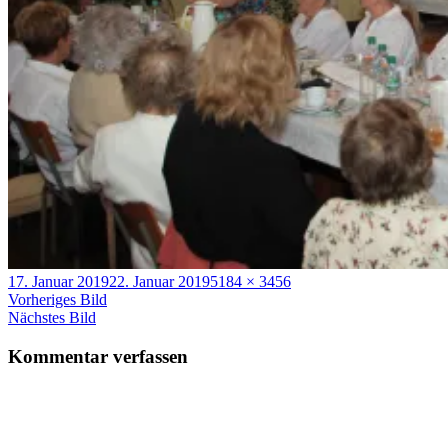
Veröffentlicht
Volle
17. Januar 2019
22. Januar 2019
5184 × 3456
am
Größe
Vorheriges Bild
Nächstes Bild
Kommentar verfassen