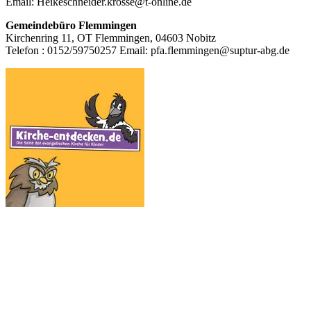
Email: Heikeschneider.krosse@t-online.de
Gemeindebüro Flemmingen
Kirchenring 11, OT Flemmingen, 04603 Nobitz
Telefon : 0152/59750257 Email: pfa.flemmingen@suptur-abg.de