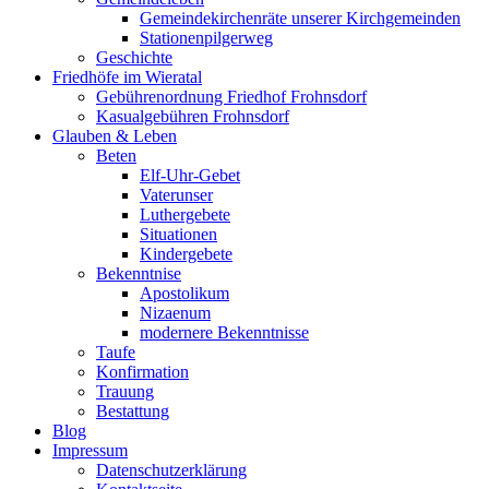
Gemeindekirchenräte unserer Kirchgemeinden
Stationenpilgerweg
Geschichte
Friedhöfe im Wieratal
Gebührenordnung Friedhof Frohnsdorf
Kasualgebühren Frohnsdorf
Glauben & Leben
Beten
Elf-Uhr-Gebet
Vaterunser
Luthergebete
Situationen
Kindergebete
Bekenntnise
Apostolikum
Nizaenum
modernere Bekenntnisse
Taufe
Konfirmation
Trauung
Bestattung
Blog
Impressum
Datenschutzerklärung