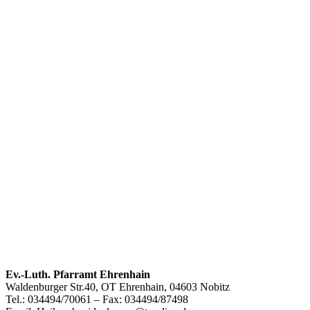
Footer
Ev.-Luth. Pfarramt Ehrenhain
Waldenburger Str.40, OT Ehrenhain, 04603 Nobitz
Inhalt
Tel.: 034494/70061 – Fax: 034494/87498