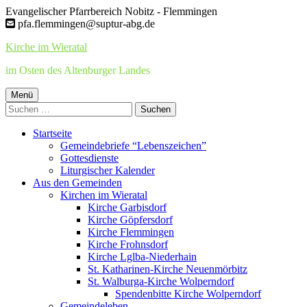
Springe
Evangelischer Pfarrbereich Nobitz - Flemmingen
zum
pfa.flemmingen@suptur-abg.de
Inhalt
Kirche im Wieratal
im Osten des Altenburger Landes
Primäres
Menü
Suchen
Menü
nach:
Startseite
Gemeindebriefe “Lebenszeichen”
Gottesdienste
Liturgischer Kalender
Aus den Gemeinden
Kirchen im Wieratal
Kirche Garbisdorf
Kirche Göpfersdorf
Kirche Flemmingen
Kirche Frohnsdorf
Kirche Lglba-Niederhain
St. Katharinen-Kirche Neuenmörbitz
St. Walburga-Kirche Wolperndorf
Spendenbitte Kirche Wolperndorf
Gemeindeleben