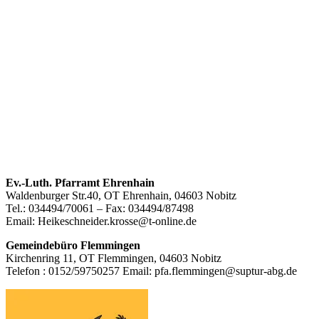
Footer
Ev.-Luth. Pfarramt Ehrenhain
Waldenburger Str.40, OT Ehrenhain, 04603 Nobitz
Inhalt
Tel.: 034494/70061 – Fax: 034494/87498
Email: Heikeschneider.krosse@t-online.de
Gemeindebüro Flemmingen
Kirchenring 11, OT Flemmingen, 04603 Nobitz
Telefon : 0152/59750257 Email: pfa.flemmingen@suptur-abg.de