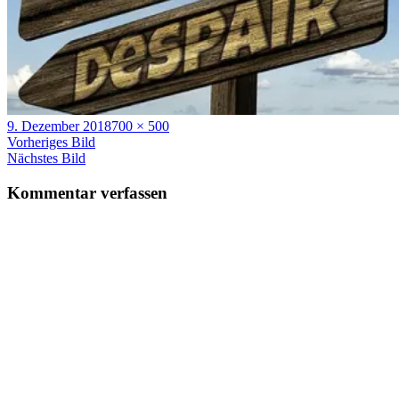
Veröffentlicht
Volle
9. Dezember 2018
700 × 500
am
Größe
Vorheriges Bild
Nächstes Bild
Kommentar verfassen