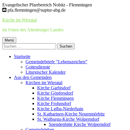
Springe
Evangelischer Pfarrbereich Nobitz - Flemmingen
zum
pfa.flemmingen@suptur-abg.de
Inhalt
Kirche im Wieratal
im Osten des Altenburger Landes
Primäres
Menü
Suchen
Menü
nach:
Startseite
Gemeindebriefe “Lebenszeichen”
Gottesdienste
Liturgischer Kalender
Aus den Gemeinden
Kirchen im Wieratal
Kirche Garbisdorf
Kirche Göpfersdorf
Kirche Flemmingen
Kirche Frohnsdorf
Kirche Lglba-Niederhain
St. Katharinen-Kirche Neuenmörbitz
St. Walburga-Kirche Wolperndorf
Spendenbitte Kirche Wolperndorf
Gemeindeleben