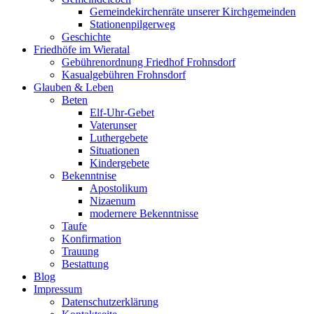
Gemeindekirchenräte unserer Kirchgemeinden
Stationenpilgerweg
Geschichte
Friedhöfe im Wieratal
Gebührenordnung Friedhof Frohnsdorf
Kasualgebühren Frohnsdorf
Glauben & Leben
Beten
Elf-Uhr-Gebet
Vaterunser
Luthergebete
Situationen
Kindergebete
Bekenntnise
Apostolikum
Nizaenum
modernere Bekenntnisse
Taufe
Konfirmation
Trauung
Bestattung
Blog
Impressum
Datenschutzerklärung