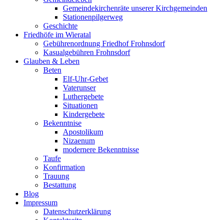
Gemeindekirchenräte unserer Kirchgemeinden
Stationenpilgerweg
Geschichte
Friedhöfe im Wieratal
Gebührenordnung Friedhof Frohnsdorf
Kasualgebühren Frohnsdorf
Glauben & Leben
Beten
Elf-Uhr-Gebet
Vaterunser
Luthergebete
Situationen
Kindergebete
Bekenntnise
Apostolikum
Nizaenum
modernere Bekenntnisse
Taufe
Konfirmation
Trauung
Bestattung
Blog
Impressum
Datenschutzerklärung