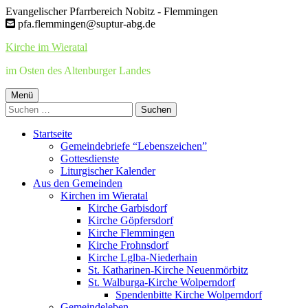
Springe
Evangelischer Pfarrbereich Nobitz - Flemmingen
zum
pfa.flemmingen@suptur-abg.de
Inhalt
Kirche im Wieratal
im Osten des Altenburger Landes
Primäres
Menü
Suchen
Menü
nach:
Startseite
Gemeindebriefe “Lebenszeichen”
Gottesdienste
Liturgischer Kalender
Aus den Gemeinden
Kirchen im Wieratal
Kirche Garbisdorf
Kirche Göpfersdorf
Kirche Flemmingen
Kirche Frohnsdorf
Kirche Lglba-Niederhain
St. Katharinen-Kirche Neuenmörbitz
St. Walburga-Kirche Wolperndorf
Spendenbitte Kirche Wolperndorf
Gemeindeleben