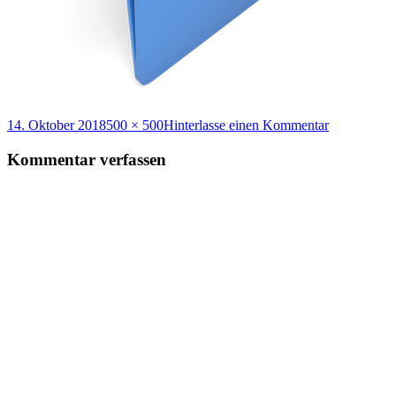
Veröffentlicht
Volle
zu
14. Oktober 2018
500 × 500
Hinterlasse einen Kommentar
am
Größe
billionphoto
942842
Kommentar verfassen