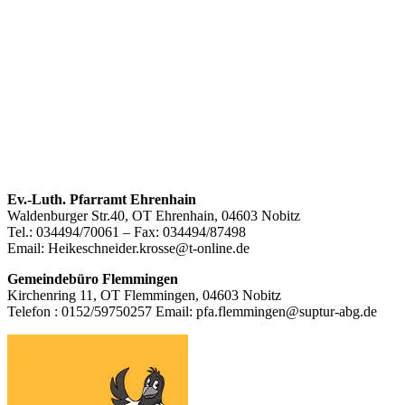
Footer
Ev.-Luth. Pfarramt Ehrenhain
Waldenburger Str.40, OT Ehrenhain, 04603 Nobitz
Inhalt
Tel.: 034494/70061 – Fax: 034494/87498
Email: Heikeschneider.krosse@t-online.de
Gemeindebüro Flemmingen
Kirchenring 11, OT Flemmingen, 04603 Nobitz
Telefon : 0152/59750257 Email: pfa.flemmingen@suptur-abg.de